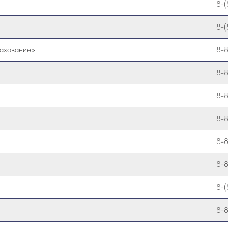
8-
8-(
ахование»
8-
8-
8-
8-
8-
8-
8-(
8-