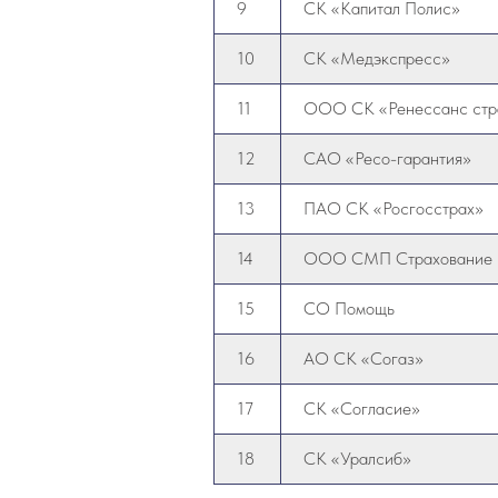
9
СК «Капитал Полис»
10
СК «Медэкспресс»
11
ООО СК «Ренессанс стр
12
САО «Ресо-гарантия»
13
ПАО СК «Росгосстрах»
14
ООО СМП Страхование
15
СО Помощь
16
АО СК «Согаз»
17
СК «Согласие»
18
СК «Уралсиб»