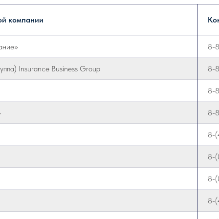
ой компании
Ко
ание»
8-
уппа) Insurance Business Group
8-
8-
»
8-
8-(
8-(
8-(
8-