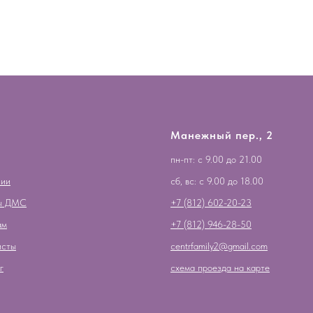
Манежный пер., 2
пн-пт: с 9.00 до 21.00
нии
сб, вс: с 9.00 до 18.00
ы ДМС
+7 (812) 602-20-23
ам
+7 (812) 946-28-50
исты
centrfamily2@gmail.com
г
схема проезда на карте