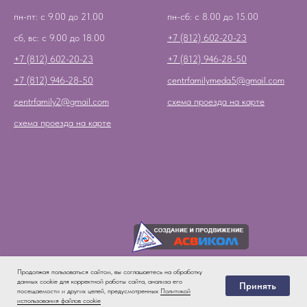
пн-пт: с 9.00 до 21.00
пн-сб: с 8.00 до 15.00
сб, вс: с 9.00 до 18.00
+7 (812) 602-20-23
+7 (812) 602-20-23
+7 (812) 946-28-50
+7 (812) 946-28-50
centrfamilymeda5@gmail.com
centrfamily2@gmail.com
схема проезда на карте
схема проезда на карте
Продолжая пользоваться сайтом, вы соглашаетесь на обработку
данных cookie для корректной работы сайта, анализа его
Принять
посещаемости и других целей, предусмотренных
Политикой
Клиника
Кли
Telegram
WhatsApp
VK
использования файлов cookie
на Манежном пер.
на 