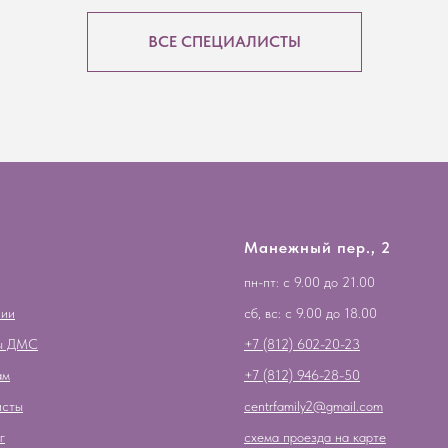
ВСЕ СПЕЦИАЛИСТЫ
Манежный пер., 2
пн-пт: с 9.00 до 21.00
нии
сб, вс: с 9.00 до 18.00
ы ДМС
+7 (812) 602-20-23
ам
+7 (812) 946-28-50
исты
centrfamily2@gmail.com
г
схема проезда на карте