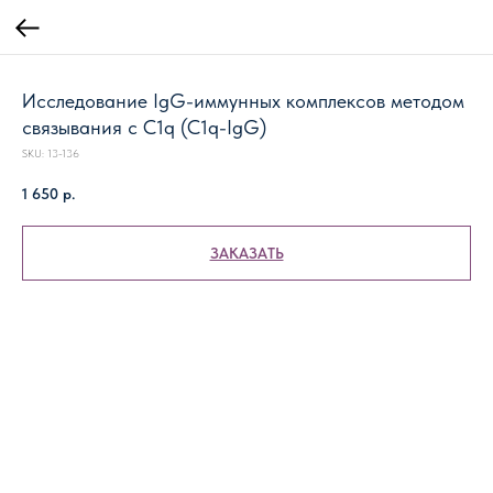
Исследование IgG-иммунных комплексов методом
связывания с C1q (С1q-IgG)
SKU:
13-136
1 650
р.
ЗАКАЗАТЬ