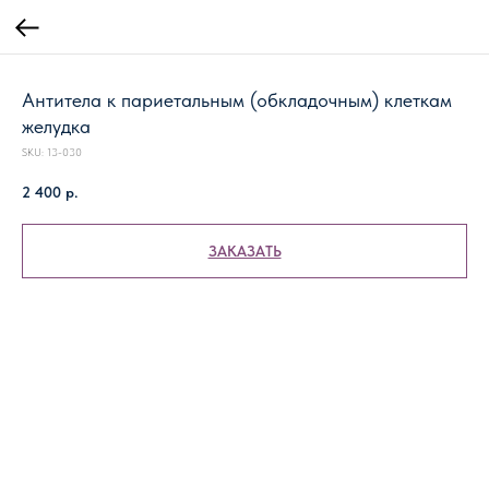
Антитела к париетальным (обкладочным) клеткам
желудка
SKU:
13-030
2 400
р.
ЗАКАЗАТЬ