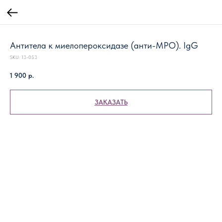
Антитела к миелопероксидазе (анти-МРО). IgG
SKU:
13-053
1 900
р.
ЗАКАЗАТЬ