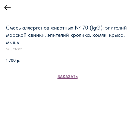
Смесь аллергенов животных № 70 (IgG): эпителий
морской свинки. эпителий кролика. хомяк. крыса.
мышь
SKU:
21-570
1 700
р.
ЗАКАЗАТЬ