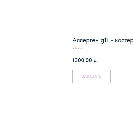
Аллерген g11 - косте
21-725
1300,00
р.
ЗАКАЗАТЬ