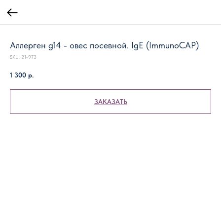
Аллерген g14 - овес посевной. IgE (ImmunoCAP)
SKU:
21-973
1 300
р.
ЗАКАЗАТЬ