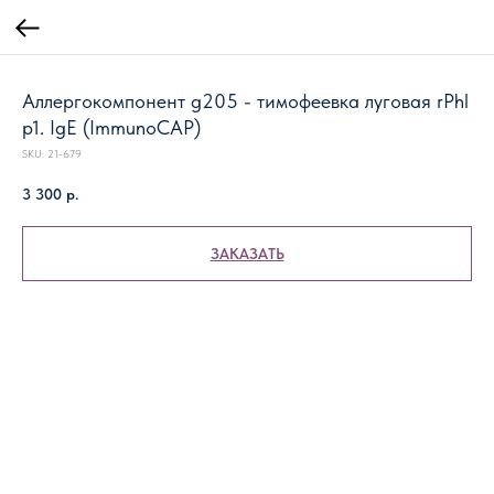
Аллергокомпонент g205 - тимофеевка луговая rPhl
p1. IgE (ImmunoCAP)
SKU:
21-679
3 300
р.
ЗАКАЗАТЬ