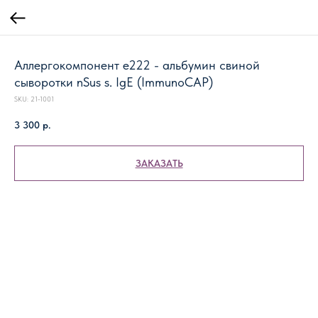
Аллергокомпонент e222 - альбумин свиной
сыворотки nSus s. IgE (ImmunoCAP)
SKU:
21-1001
3 300
р.
ЗАКАЗАТЬ