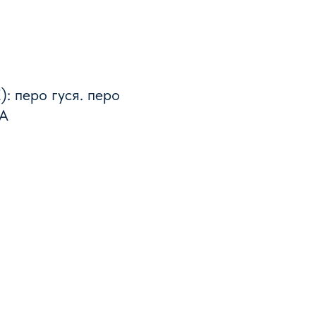
: перо гуся. перо
ФА