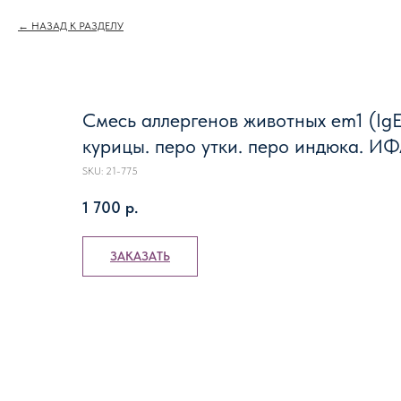
НАЗАД К РАЗДЕЛУ
Смесь аллергенов животных em1 (IgE)
курицы. перо утки. перо индюка. И
SKU:
21-775
1 700
р.
ЗАКАЗАТЬ