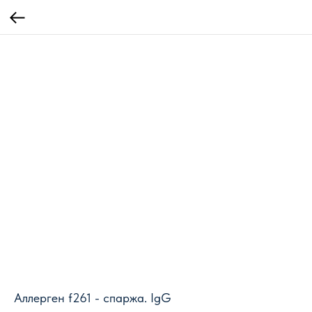
Аллерген f261 - спаржа. IgG