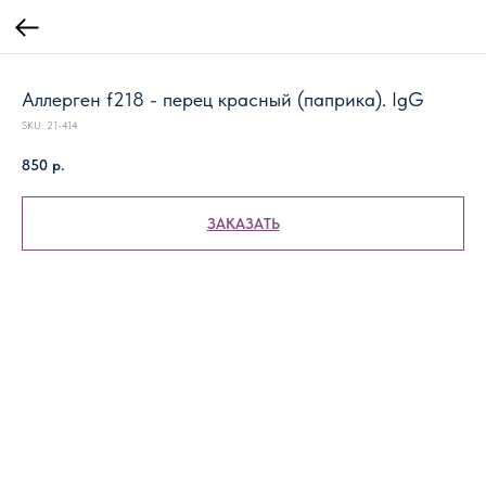
Аллерген f218 - перец красный (паприка). IgG
SKU:
21-414
850
р.
ЗАКАЗАТЬ