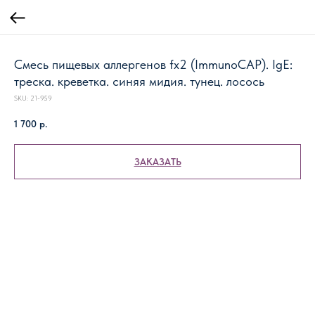
Смесь пищевых аллергенов fx2 (ImmunoCAP). IgE:
треска. креветка. синяя мидия. тунец. лосось
SKU:
21-959
1 700
р.
ЗАКАЗАТЬ