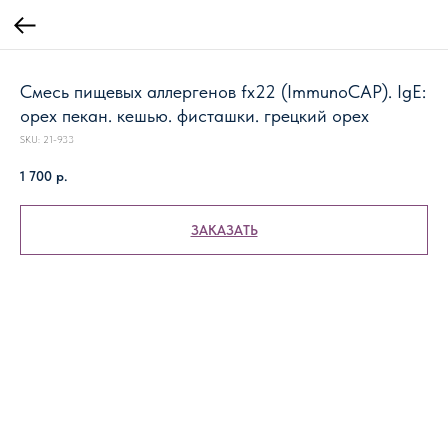
Смесь пищевых аллергенов fx22 (ImmunoCAP). IgE:
орех пекан. кешью. фисташки. грецкий орех
SKU:
21-933
1 700
р.
ЗАКАЗАТЬ