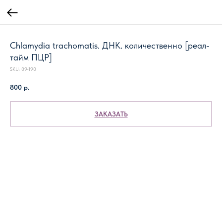
Chlamydia trachomatis. ДНК. количественно [реал-
тайм ПЦР]
SKU:
09-190
800
р.
ЗАКАЗАТЬ