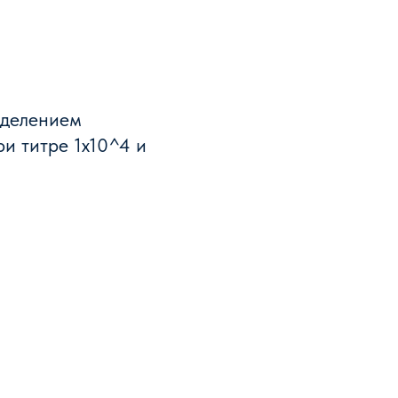
еделением
ри титре 1х10^4 и