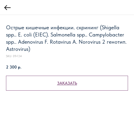
Острые кишечные инфекции. скрининг (Shigella
spp.. E. coli (EIEC). Salmonella spp.. Campylobacter
spp.. Adenovirus F. Rotavirus A. Norovirus 2 генотип.
Astrovirus)
SKU:
09-134
2 300
р.
ЗАКАЗАТЬ