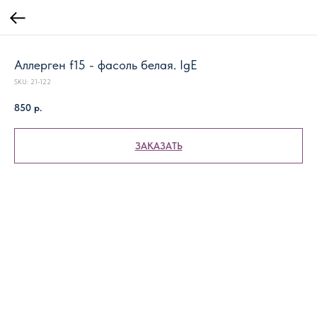
Аллерген f15 - фасоль белая. IgE
SKU:
21-122
850
р.
ЗАКАЗАТЬ